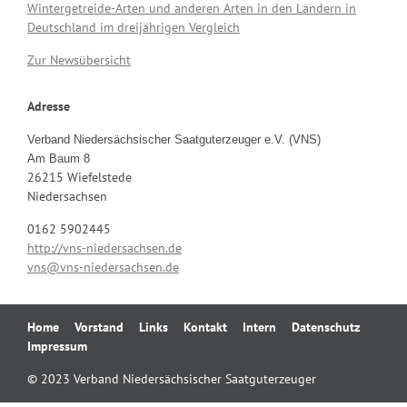
Wintergetreide-Arten und anderen Arten in den Ländern in
Deutschland im dreijährigen Vergleich
Zur Newsübersicht
Adresse
Verband Niedersächsischer Saatguterzeuger e.V. (VNS)
Am Baum 8
26215 Wiefelstede
Niedersachsen
0162 5902445
http://vns-niedersachsen.de
vns@vns-niedersachsen.de
Navigation
Home
Vorstand
Links
Kontakt
Intern
Datenschutz
überspringen
Impressum
© 2023 Verband Niedersächsischer Saatguterzeuger